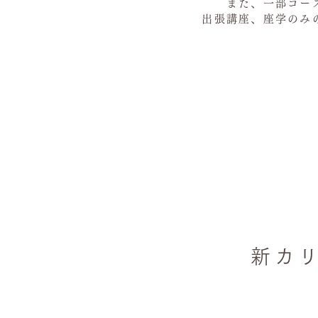
また、一部コー
出張講座、​座学の
新カ