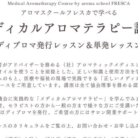
Medical Aromatherapy Course by aroma school FRESCA
アロマスクールフレスカで学べる
ディカルアロマテラピー​
ディプロマ発行​レッスン＆単発レッス
事者がアドバイザーを務める（社）アロマティックメディス
オイルを使うことを前提とした、正しい知識と使用方法を
のもと、医療や福祉の現場で実践できる「正しいメディ
コースをご用意しています。講座は全て協会理事を務める
機会に実践的な「メディカルアロマテラピー」を学んでみ
者、セラピストの方から一般の方まで様々な方にご受講い
にはディプロマを発行、ご希望の方にはサロン開業サポー
コースのカリキュラムをご覧の上、お問い合わせ・お申し込