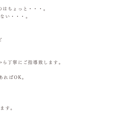
のはちょっと・・・。
れない・・・。
、
ど
から丁寧にご指導致します。
あればOK。
います。