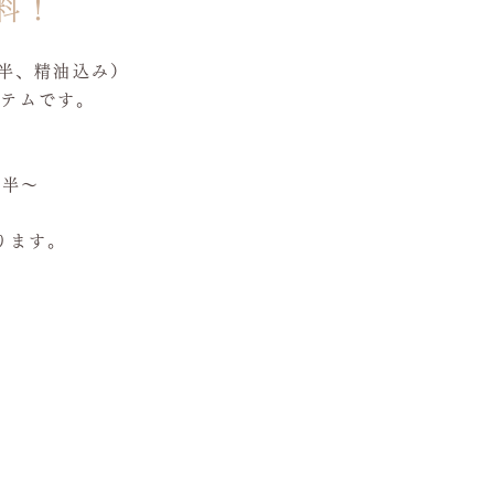
料！
間半、精油込み）
ステムです。
間半〜
ります。